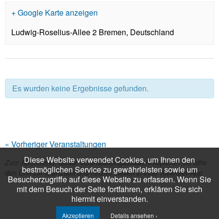
+ Google Karte anzeigen
Ludwig-Roselius-Allee 2
Bremen
,
Deutschland
Es wurden keine Ergebnisse gefunden.
«
Vorheriger Veranstaltungen
Diese Website verwendet Cookies, um Ihnen den
Zum Abonnieren dieser Veranstaltungsauswahl kopieren Sie bitte
bestmöglichen Service zu gewährleisten sowie um
den Link zur iCal-Datei und nutzen diesen in Ihrer Kalender-App
Besucherzugriffe auf diese Website zu erfassen. Wenn Sie
mit dem Besuch der Seite fortfahren, erklären Sie sich
hiermit einverstanden.
Akzeptieren
Details ansehen ›