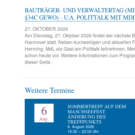
BAUTRÄGER- UND VERWALTERTAG (MI
§34C GEWO) - U.A. POLITTALK MIT M
27. OKTOBER 2026
Am Dienstag, 27. Oktober 2026 findet der nächste B
Hannover statt. Neben kurzweiligen und aktuellen 
Henning, MdL als Gast am Polittalk teilnehmen. Me
schon heute vor. Weitere Informationen zum Progr
dieser Seite.
Weitere Termine
6
SOMMERTREFF AUF DEM
MASCHSEEFEST:
ÄNDERUNG DES
Aug.
TREFFPUNKTS
6. August 2026
15:30
–
22:00
Uhr