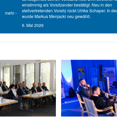
einstimmig als Vorsitzender bestätigt. Neu in den
stellvertretenden Vorsitz rückt Ulrike Schaper. In de
mehr
wurde Markus Menjacki neu gewählt.
6. Mai 2026