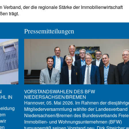
 Verband, der die regionale Stärke der Immobilienwirtschaft
ßen trägt.
Pressemitteilungen
N
VORSTANDSWAHLEN DES BFW
HL IN
NIEDERSACHSEN/BREMEN
Hannover, 05. Mai 2026. Im Rahmen der diesjährig
heidung
Mitgliederversammlung wählte der Landesverband
sem
Niedersachsen/Bremen des Bundesverbands Freie
wir
Immobilien- und Wohnungsunternehmen (BFW)
den
turnusgemäß seinen Vorstand neu. Dirk Streicher 