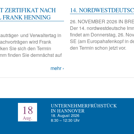
T ZERTIFIKAT NACH
14. NORDWESTDEUTS
DL FRANK HENNING
26. NOVEMBER 2026
IN BR
Der 14. nordwestdeutsche I
findet am Donnerstag, 26. No
auträger- und Verwaltertag in
SE (am Europahafenkopf in der
Fachvorträgen wird Frank
den Termin schon jetzt vor.
rken Sie sich den Termin
amm finden Sie demnächst auf
mehr
18
UNTERNEHMERFRÜHSTÜCK
IN HANNOVER
18. August 2026
Aug.
8:30
–
12:30
Uhr