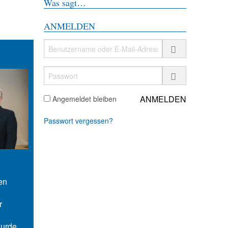
Was sagt…
ANMELDEN
Benutzername
oder
E-
Passwort
Mail-
Adresse
Angemeldet bleiben
Passwort vergessen?
en
r
wurde