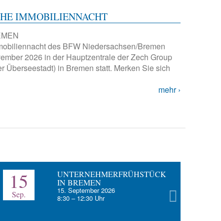
CHE IMMOBILIENNACHT
EMEN
mmobiliennacht des BFW Niedersachsen/Bremen
vember 2026 in der Hauptzentrale der Zech Group
 Überseestadt) in Bremen statt. Merken Sie sich
mehr
15
5
UNTERNEHMERFRÜHSTÜCK
IN BREMEN
15. September 2026
Sep.
Okt.
8:30
–
12:30
Uhr