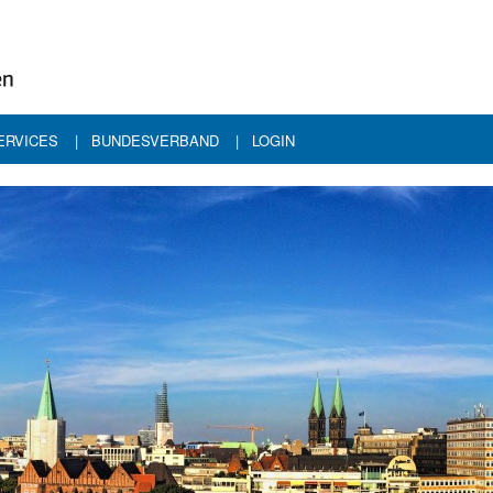
ERVICES
BUNDESVERBAND
LOGIN
klusiv für Mitglieder
Profil
ressemitteilungen
Publikationen
ontakt
inks