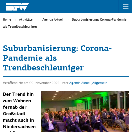
Home
Aktivitäten
Agenda Aktuell
Suburbanisierung: Corona-Pandemie
als Trendbeschleuniger
Suburbanisierung: Corona-
Pandemie als
Trendbeschleuniger
Veröffentlicht am 09. November 2021
unter
Agenda Aktuell
,
Allgemein
Der Trend hin
zum Wohnen
fernab der
Großstadt
macht auch in
Niedersachsen