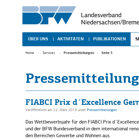
ÜBER UNS
AKTIVITÄTEN
PUBLIKATIONEN
S
Profil
Aktivitäten
Imagebroschüre
E
Home
Services
Pressemitteilungen
Seite 5
Aufgaben und Ziele
Agenda Aktuell
P
Veranstaltungsgalerien
Vorstand
Veranstaltungen
K
Pressemitteilun
Hannover-Forum 2026
Geschäftsstelle
Hannover-Forum
L
Mitgliedsunternehmen
Hannover-Forum 2025
Mitgliedsunternehmen
Innovationspreis
Mitgliederstruktur
Hannover-Forum 2024
Immobiliennacht 2025
Mitglied werden
Immobiliennacht
Hannover-Forum 2023
Immobiliennacht 2024
Kooperationspartner
Netzwerke
FIABCI Prix d´Excellence Ger
Immobiliennacht 2023
Veröffentlicht am 22. März 2019
unter
Pressemitteilungen
Das Wettbewerbsjahr für den FIABCI Prix d´Excellenc
und der BFW Bundesverband in dem international ren
den Bereichen Gewerbe und Wohnen aus.