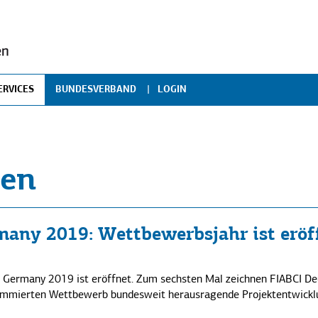
ERVICES
BUNDESVERBAND
LOGIN
xklusiv für Mitglieder
Profil
ressemitteilungen
Publikationen
ontakt
gen
inks
many 2019: Wettbewerbsjahr ist eröf
e Germany 2019 ist eröffnet. Zum sechsten Mal zeichnen FIABCI De
ommierten Wettbewerb bundesweit herausragende Projektentwickl