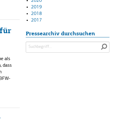
2020
2019
2018
2017
für
Pressearchiv durchsuchen
Suchen
nach:
e als
, dass
n
 BFW-
r