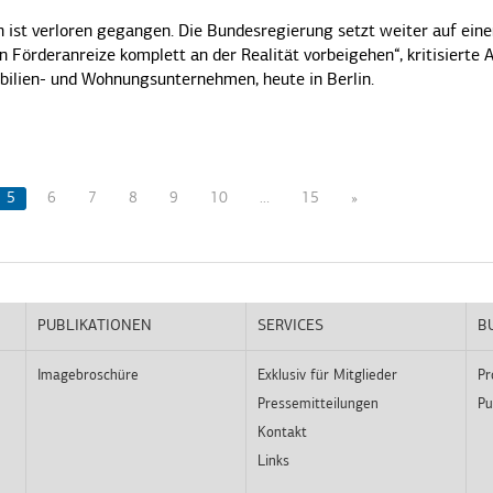
 ist verloren gegangen. Die Bundesregierung setzt weiter auf ein
 Förderanreize komplett an der Realität vorbeigehen“, kritisierte 
bilien- und Wohnungsunternehmen, heute in Berlin.
5
6
7
8
9
10
…
15
»
PUBLIKATIONEN
SERVICES
B
Imagebroschüre
Exklusiv für Mitglieder
Pr
Pressemitteilungen
Pu
Kontakt
Links