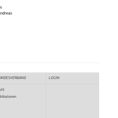
en
Andreas
UNDESVERBAND
LOGIN
ofil
blikationen