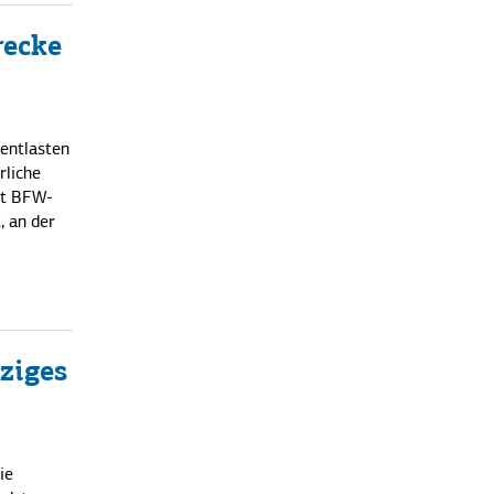
recke
 entlasten
rliche
nt BFW-
, an der
ziges
ie